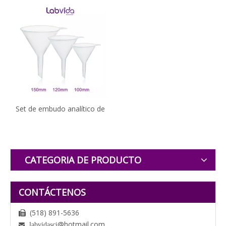
Set de embudo analítico de
plástico Labvida 3 Szie, 100
mm 120 mm 150 mm,
material de PP esterilizable
en autoclave, LVP001
CATEGORIA DE PRODUCTO
CONTÁCTENOS
(518) 891-5636

@hotmail.com
labvidasci
