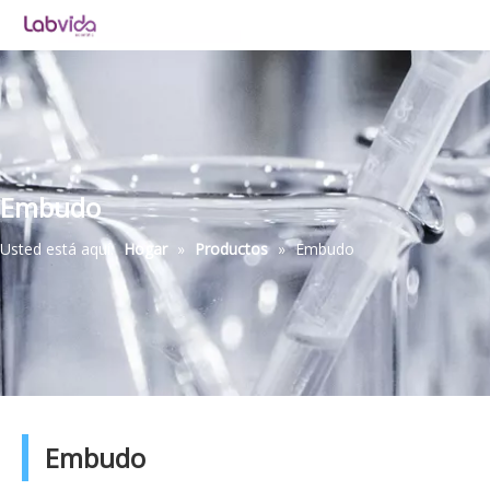
Embudo
Usted está aquí:
Hogar
»
Productos
»
Embudo
Embudo