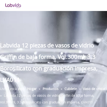
Labvida 12 piezas de vasos de vidrio
Griffin de baja forma, Vol.300ml, 3.3
Borosilicato con graduación impresa,
LVA011
Usted está aquí:
Hogar
»
Productos
»
Cubilete
»
Vaso de cristal
»
Labvida 12 piezas de vasos de vidrio Griffin de baja forma,
Vol.300ml, 3.3 Borosilicato con graduación impresa, LVA011