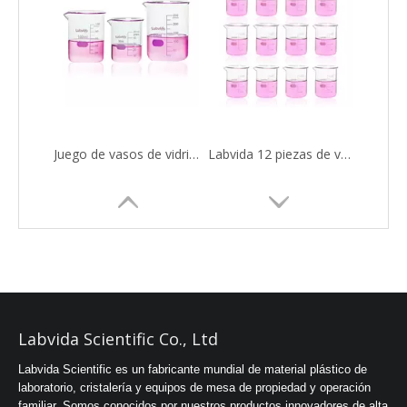
Juego de vasos de vidrio de baja forma Labvida 3 tamaños, 50 ml 100 ml 250 ml, 3.3 Borosilicato con graduación impresa, LVA017
Labvida 12 piezas de vasos de vidrio Griffin de baja forma, Vol.200ml, 3.3 Borosilicato con graduación impresa, LVA008
Labvida Scientific Co., Ltd
Labvida Scientific es un fabricante mundial de material plástico de
laboratorio, cristalería y equipos de mesa de propiedad y operación
familiar. Somos conocidos por nuestros productos innovadores de alta